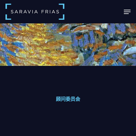
Skip
Men
to
main
Close
content
Menu
顾问委员会